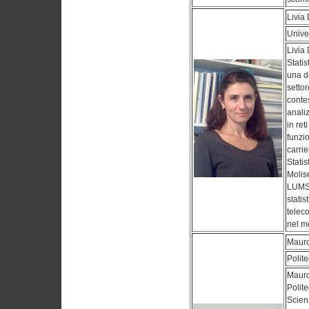
Livia
Univ
Livia
Stati
una d
settor
contes
analiz
in ret
funzi
carri
Statis
Molise
LUMSA
statist
teleco
nel m
Mauro
Polite
Mauro 
Polit
Scien