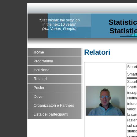
"Statistician: the sexy job
Statisti
in the next 10 years"
(Hal Varian, Google)
Statisti
Relatori
Home
Programma
Stuar
Iscrizione
Smart
Relatori
Stuart
Sheff
Poster
insegn
Dove
Notti
intere
Organizzatori e Partners
valor
Lista dei partecipanti
la ca
(azie
sul ca
statis
scom