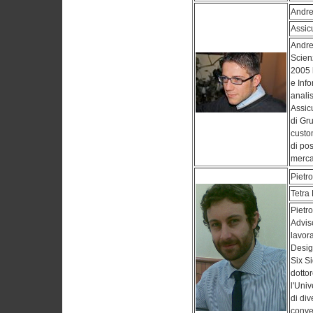
Andre
Assic
Andre
Scien
2005 
e Inf
anali
Assicu
di Gr
custom
di po
merca
Pietr
Tetra
Pietro
Advis
lavor
Design
Six Si
dotto
l'Univ
di div
conveg