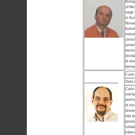
Bologn
of Mi
negli 
in Eu
Novar
fusio
indust
clini
umani
decisa
biosta
di di
farmac
Carlo
Tetra
Carlo 
nell'
dell'i
di ris
disse
vita d
presid
colla
intern